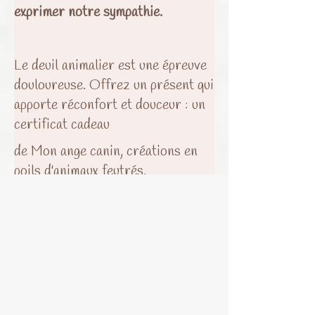
exprimer notre sympathie.
Le deuil animalier est une épreuve
douloureuse. Offrez un présent qui
apporte réconfort et douceur : un
certificat cadeau
de Mon ange canin, créations en
poils d'animaux feutrés.
Avec ce geste si attentionné,
votre personne chère pourra se
faire confectionner la pièce de son
choix, une création unique qui lui
rappellera les souvenirs précieux
partagés avec son bel ange et qui