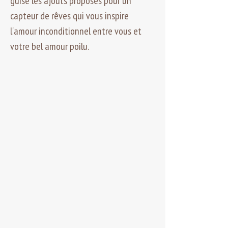
guise les ajouts proposés pour un
capteur de rêves qui vous inspire
l'amour inconditionnel entre vous et
votre bel amour poilu.
Modèles de base moyen:
Anneau 10 cm de large, hauteur 40cm.
Le modèle de base inclut une boule de
poils centrale ( dans la partie du haut
) et trois larmes de bois avec perles et
trois perles neutres au centre de la
base du capteur.
89$