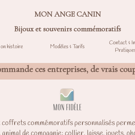
MON ANGE CANIN
Bijoux et souvenirs commémoratifs
Contact & I
on histoire
Modèles & Tarifs
Pratique
ommande ces entreprises, de vrais cou
et coffrets commémoratifs personnalisés perme
animal de compagnie: collier, laisse, jouets, ph