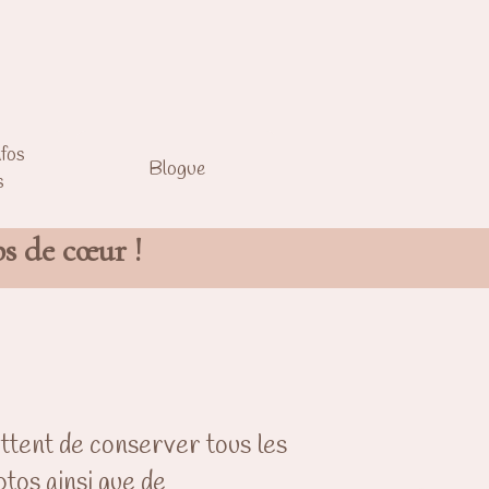
nfos
Blogue
s
ps de cœur !
ttent de conserver tous les
otos ainsi que de