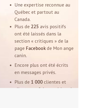
Une expertise reconnue au
Québec et partout au
Canada
.
Plus de
225
avis positifs
ont été laissés dans la
section « critiques » de la
page
Facebook
de Mon ange
canin.
Encore plus ont été écrits
en messages privés.
Plus de
1 000
clientes et
clients ont fait appel à moi
pour créer une pièce
personnalisée qui témoigne